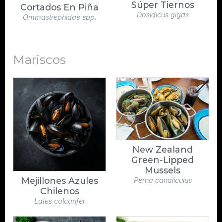
Súper Tiernos
Cortados En Piña
Dosidicus gigas
Ommastrephidae spp.
Mariscos
New Zealand
Green-Lipped
Mussels
Mejillones Azules
Perna canaliculus
Chilenos
Lates calcarifer