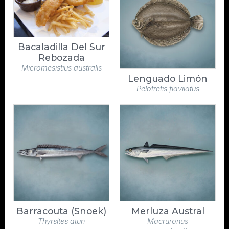
Bacaladilla Del Sur
Rebozada
Micromesistius australis
Lenguado Limón
Pelotretis flavilatus
Barracouta (Snoek)
Merluza Austral
Thyrsites atun
Macruronus