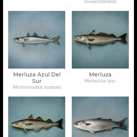
novaezelandiae
Merluza Azul Del
Merluza
Sur
Merluccius spp.
Micromesistius australis