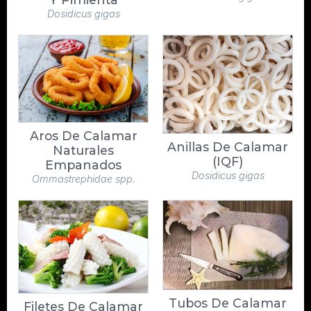
Dosidicus gigas
Aros De Calamar
Anillas De Calamar
Naturales
(IQF)
Empanados
Dosidicus gigas
Ommastrephidae spp.
Tubos De Calamar
Filetes De Calamar