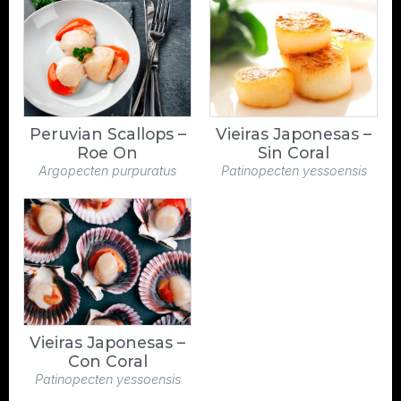
Peruvian Scallops –
Vieiras Japonesas –
Roe On
Sin Coral
Argopecten purpuratus
Patinopecten yessoensis
Vieiras Japonesas –
Con Coral
Patinopecten yessoensis